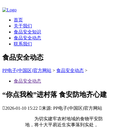
首页
关于我们
食品安全知识
食品安全动态
联系我们
食品安全动态
PP电子(中国区)官方网站
>
食品安全动态
>
食品安全动态
“你点我检”进村落 食安防地齐心建

2026-01-10 15:22

来源: PP电子(中国区)官方网站
为切实建牢农村地域的食物平安防
地，将十大平易近生实事落到实处，