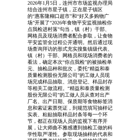
2026年1月5日，连州市市场监视办理局
结合连州市星子镇，正在星子镇区
的“惠客隆糊口超市”和“好又多购物广
场”开展了“2026年食物平安监视抽检你
点我检进村落”勾当，镇（村）干部、
网格员及现场消费者配合参取，让食物
平安监管全过程公开通明。然后通过现
场查询拜访的形式充实搜集镇级代表、
镇（村）干部、网格员和现场消费者的
看法，确定本次“你点我检”的被抽检单
元、抽检品种和批次，委托“精益和泰
质量检测股份无限公司”的工做人员现
场完成样品抽取、消息登记、样品封存
等相关工做流程。“精益和泰质量检测
股份无限公司”的工做人员从查对出产
厂名、出产日期、保质期等食物标签消
息和索证索票凭证，到规范填写抽样记
实表、粘贴抽取样品封条等每一个环
节，都正在现场人员的监视下有序开
展，让大师曲不雅感遭到抽检工做的科
学性取严谨性。参取现场抽样的代表和