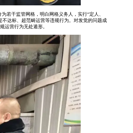
为若干监管网格，明白网格义务人，实行“定人、
提不达标、超范畴运营等违规行为。对发觉的问题成
违规运营行为无处遁形。