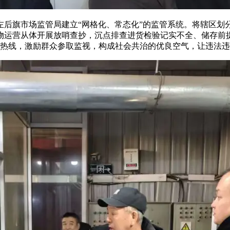
旗市场监管局建立“网格化、常态化”的监管系统。将辖区划分
物运营从体开展放哨查抄，沉点排查进货检验记实不全、储存前
举报热线，激励群众参取监视，构成社会共治的优良空气，让违法