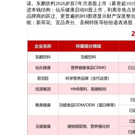
读。东鹏饮料2026岁首年月港股上市（募资超1
进本钱结构：仙乐健康启动H股上市，剥离非焦点资产
品牌商的跃迁。更普遍的IPO图谱显示财产深度整
能；新荷花、宜品养分、圣桐特医等纷纷递表港股