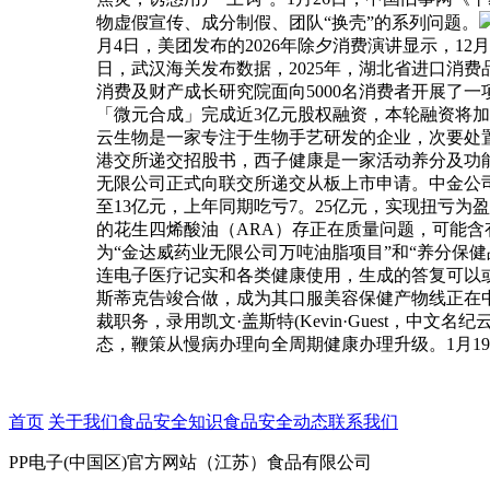
物虚假宣传、成分制假、团队“换壳”的系列问题。
月4日，美团发布的2026年除夕消费演讲显示，12月
日，武汉海关发布数据，2025年，湖北省进口消费品
消费及财产成长研究院面向5000名消费者开展了一
「微元合成」完成近3亿元股权融资，本轮融资将加
云生物是一家专注于生物手艺研发的企业，次要处置
港交所递交招股书，西子健康是一家活动养分及功
无限公司正式向联交所递交从板上市申请。中金公司取摩
至13亿元，上年同期吃亏7。25亿元，实现扭亏
的花生四烯酸油（ARA）存正在质量问题，可能含有蜡
为“金达威药业无限公司万吨油脂项目”和“养分保健品聪慧
连电子医疗记实和各类健康使用，生成的答复可以或
斯蒂克告竣合做，成为其口服美容保健产物线正在中国区
裁职务，录用凯文·盖斯特(Kevin·Guest，
态，鞭策从慢病办理向全周期健康办理升级。1月19
首页
关于我们
食品安全知识
食品安全动态
联系我们
PP电子(中国区)官方网站（江苏）食品有限公司