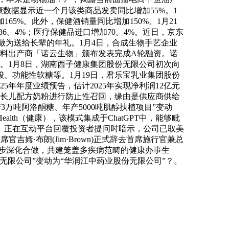
数据显示近一个月该类商品发卖同比增加55%。1
165%。此外，保健酒销量同比增加150%。1月21
36。4%；医疗保健品进口增加70。4%。近日，京东
健品做为送给长辈的年礼。1月4日，合成生物手艺企业
原料出产商「诺云生物」颁布发表完成A轮融资。诺
。1月8日，湖南西子健康集团股份无限公司初次向
、功能性软糖等。1月19日，君乐宝乳业集团股份
5年年度业绩预告，估计2025年实现净利润12亿元
次婴长儿配方奶粉进行防止性召回，缘由是供应商供给
3万吨阿洛酮糖、年产5000吨肌醇扶植项目”变动
ealth（健康），该模式集成于ChatGPT中，能够毗
0）正在互动平台回覆投资者提问时暗示，公司已取美
姆·布朗(Jim·Brown)正式辞去首席施行官兼总
将进一步深化合做，共建笼盖多疾病范畴的健康办事生
份无限公司”变动为“华润江中药业股份无限公司”？。