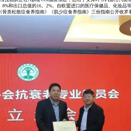
。8%和出口总值的16。2%。自欧盟进口的医疗保健品、化妆品
》《骨质松散症食养指南》《肌少症食养指南》三份指南公开收罗