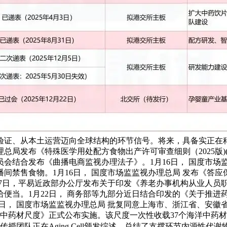
验证、从本土运营迈向全球结构的环节信号。将来，具备实正在
总局发布《特殊医学用处配方食物出产许可审查细则（2025版)
会结合发布《曲播电商监视办理法子》。1月16日， 国度市场
播间禁售食物。1月16日， 国度市场监监视办理总局 发布《答
17日，平易近政部办公厅发布关于印发《养老办事机构从业人员职
便当。1月22日， 商务部等九部分近日结合印发的《关于推进
28日， 国度市场监监视办理总局 批复同意上海市、浙江省、安
洋中药材尺度》正式公布实施。该尺度一次性收载37个海洋中药
传授团队正在Aging Cell颁发综述，总结了支撑环节内源性