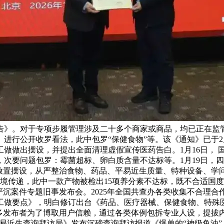
告》。对于专项步履管理涉及二十多个商家或商品，均已正在监管
行公开收罗看法，此中包罗“保健食物”等。该《通知》已于2月1
工做做出摆设，并提出全面清理虚假宣传医药告白。1月16日， 
次要问题包罗：霉菌超标、卵白质含量不达标等。1月19日，四川
放置摆设，从严整治食物、药品、平易近生质量、特种设备、学问
环境传递，此中一款产物被检出15项养分素不达标，既不合适国
沉案件专题旧事发布会。2025年全国共查办各类收集不合理合作案件
督工做要点》，明白修订出台《药品、医疗器械、保健食物、特殊
多发布者为了博取用户信赖，通过各类体例包拆专业人设，提拔内
《平易近生查询拜访局》发布沉磅查询拜访报道《爆单的“神级鱼油