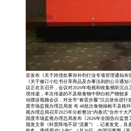
音发布《关于跨境炊事弥补剂行业专项管理通知布
《关于修订小红书分享商品及办事法则的公示通知》进
议正在京召开，会议对2026年电视和收集视听沉点
境传递，本次传递的不及格食物中卵白粉产物较多，
动摆设视频会议，对全市“春雷步履”沉点使命进行
度市场监视办理总局发 布 48批次食物抽检不及格
视办理总局召开2025年分析整治“内卷式”合作十大严
国度市场监视办理总局发布《2026年全国告白监
颁发文章《科普阵地不容“流量”》，记者发觉，良
焦炙，诱惑用户“上钩”。1月26日，中国旧事网