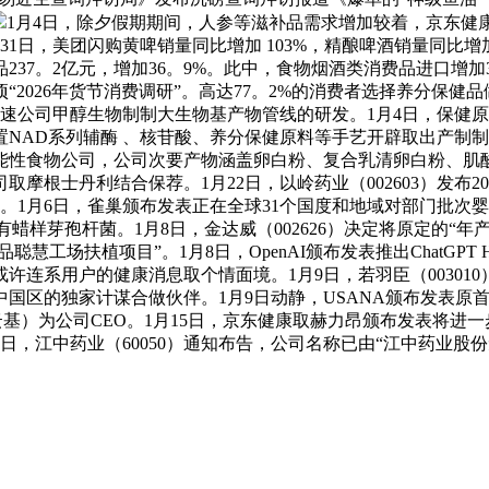
1月4日，除夕假期期间，人参等滋补品需求增加较着，京东健康
31日，美团闪购黄啤销量同比增加 103%，精酿啤酒销量同比增加
237。2亿元，增加36。9%。此中，食物烟酒类消费品进口增加
项“2026年货节消费调研”。高达77。2%的消费者选择养分保
速公司甲醇生物制制大生物基产物管线的研发。1月4日，保健
NAD系列辅酶 、核苷酸、养分保健原料等手艺开辟取出产制制
能性食物公司，公司次要产物涵盖卵白粉、复合乳清卵白粉、肌酸
根士丹利结合保荐。1月22日，以岭药业（002603）发布202
为盈。1月6日，雀巢颁布发表正在全球31个国度和地域对部门批
样芽孢杆菌。1月8日，金达威（002626）决定将原定的“年产
工场扶植项目”。1月8日，OpenAI颁布发表推出ChatGPT H
许连系用户的健康消息取个情面境。1月9日，若羽臣（00301
的独家计谋合做伙伴。1月9日动静，USANA颁布发表原首席官吉
中文名纪云基）为公司CEO。1月15日，京东健康取赫力昂颁布发表
日，江中药业（60050）通知布告，公司名称已由“江中药业股