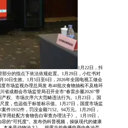
1月22日，抖
部分的指点下依法依规处置。1月29日，小红书对
0日生效。1月5日至6日，2026年全国电视工做会
国度市场监视办理总局发 布40批次食物抽检不及格环
省成都会市场监管局召开全市“春雷步履2026”带
产权、市场次序六大范畴违法行为。1月23日， 国
度尺度，也远低于标签标示值。1月27日，国度市场监
1932件，罚没金额7152。94万元。1月29日，
医学用处配方食物告白审查办理法子》。1月19日，
容的“可托度”。发布伪科普视频，操纵现代的健康
”，本来是动物油？》，揭露当前曲播电商中鱼油产