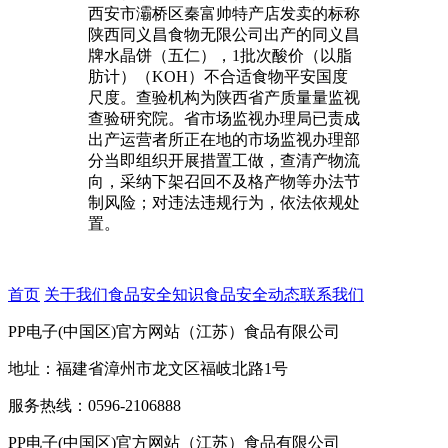
西安市灞桥区秦富帅特产店发卖的标称
陕西同义昌食物无限公司出产的同义昌
牌水晶饼（五仁），1批次酸价（以脂
肪计）（KOH）不合适食物平安国度
尺度。查验机构为陕西省产质量量监视
查验研究院。省市场监视办理局已责成
出产运营者所正在地的市场监视办理部
分当即组织开展措置工做，查清产物流
向，采纳下架召回不及格产物等办法节
制风险；对违法违规行为，依法依规处
置。
首页
关于我们
食品安全知识
食品安全动态
联系我们
PP电子(中国区)官方网站（江苏）食品有限公司
地址：福建省漳州市龙文区福岐北路1号
服务热线：0596-2106888
PP电子(中国区)官方网站（江苏）食品有限公司