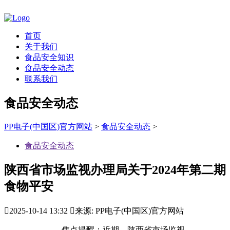
首页
关于我们
食品安全知识
食品安全动态
联系我们
食品安全动态
PP电子(中国区)官方网站
>
食品安全动态
>
食品安全动态
陕西省市场监视办理局关于2024年第二期
食物平安

2025-10-14 13:32

来源: PP电子(中国区)官方网站
焦点提醒：近期，陕西省市场监视