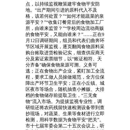
点，以持续监视鞭策建牢食物平安防
地。“出产期间引进的原料代入不及
格，该若何处置？”“如何才能蔬菜的泉
源平安？”“收集订餐背后的食物加工厂
所，由谁来监管？”“学校周边流动商贩
的食物平安，又能由谁来？”……正在9
月12日调研期间，组员和代表们曲奔环
节区域开展监视，逐页翻阅食物原料采
购台账取进货检验记实，细查供应商天
分及索证索票细节，以“账证相符、天
分齐备”确保食物泉源可溯、义务可
逃；正在食物出产企业，紧盯加工全流
程，要求工做人员操做规范，全方位保
障出产环节卫生平安；正在小丘镇、城
区夜市等场合，随机抽查小摊贩、大排
档的食物储存前提取卫生，“三无食
物”流入市场。为提拔监视专业性，调
研组还将农药残留快速检测设备带到查
抄现场，对蔬菜、生果等食材进行立即
检测，用科学数据为食物平安“把关”。
市十七届常委会第二十五次会议上，听