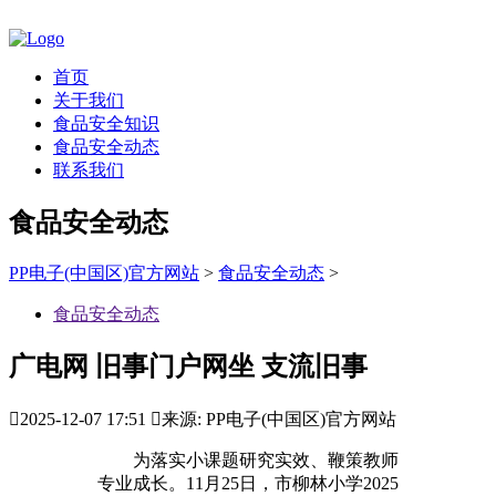
首页
关于我们
食品安全知识
食品安全动态
联系我们
食品安全动态
PP电子(中国区)官方网站
>
食品安全动态
>
食品安全动态
广电网 旧事门户网坐 支流旧事

2025-12-07 17:51

来源: PP电子(中国区)官方网站
为落实小课题研究实效、鞭策教师
专业成长。11月25日，市柳林小学2025