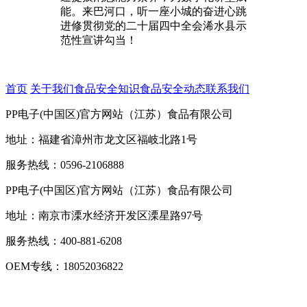
能。来巴河口，听一座小城的奋进心跳
进修贯彻党的二十届四中全会浠水县示
范性宣讲勾当！
首页
关于我们
食品安全知识
食品安全动态
联系我们
PP电子(中国区)官方网站（江苏）食品有限公司
地址：福建省漳州市龙文区福岐北路1号
服务热线：0596-2106888
PP电子(中国区)官方网站（江苏）食品有限公司
地址：南京市溧水经济开发区溧星路97号
服务热线：400-881-6208
OEM专线：18052036822