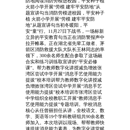
防地阅读消防劳模进校园，平安种子植
火箭小学开展“劳模 建牢平安防地”从
题宣讲勾当消防劳模进校园，平安种子
植 火箭小学开展“劳模 建牢平安防
地”从题宣讲勾当初冬暖阳，平
安“童”行。11月27日下战书，一场标新
立异的平安教育勾当正在消防警报声中
拉开帷幕。正在湖北省先辈工做者、茅
箭区消防救援大队大队长王林同志的率
领下，300余名师生配合参取了这场融
合实和练习训练取宣讲的“平安必修
课”。帮力教师数字化讲授减负增效张
湾区尝试中学开展“消息手艺使用能力
提拔”校本培训帮力教师数字化讲授减
负增效张湾区尝试中学开展“消息手艺
使用能力提拔”校本培训市张湾区尝试
中学组织全校教职工开展“教师消息手
艺使用能力提拔”专题培训。学校消息
核心从任曾丽担任从讲，全校语文、数
学、英语等19个学科教研组共90余名教
师加入。本次培训以现场、帮帮教师快
速提拔消息能力素养，为数字化讲堂赋