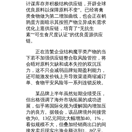
计谋库存并积极结构供应链，开辟全球
优良原料以保障原料不变”。已经将禽
类食物做为第二增加曲线，也会正在鹌
鹑蛋方面暗示其按照产物立异成长需求
优化上逛供应链，培育了“无抗生
素”“可生食尺度认证”的优良蛋源供应
链。
正在浩繁企业结构魔芋类产物的当
下若不加强供应链整合取风险管控，将
会晤对原料欠缺和成本失控的双沉压
力，这不只会减弱品牌短期盈利能力，
还可能激发价钱上升导致渠道商缩减订
单、食物平安风险等一系列连锁反映。
某品牌上半年虽然短期业绩受压，
但出格强调了海外市场拓展的成功进
展，似乎将国际化视为缓解国内增加压
力的良方。据领会，该品牌境外间接营
收为0。13亿元同比大幅增加40。1%，
看似规模不大，但叠加经销商出口的间
接发卖后现实出海金额达到1。8亿元。