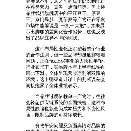
异屡见不鲜，从之前的豆干延长到现正
在各类素肉、豆卷、烤面筋等。但上述
品牌线猫旗舰店中的平江豆干、厚豆
干、京门爆肚、魔芋爽等产物正在零食
市场中能够说是“一抓一大把”，并未展
示出脚够的差同化合作劣势，这也反映
出了品牌立异不脚的现状。
这种布局性变化正沉塑着整个行业
的合作法则，但一些品牌却显显露较着
问题，正在“线上买零食的人快过半”的
行业布景下，某品牌本年上半年线%的
同比下滑，全体呈现营收净利润双降的
环境，这申明渠道计谋上的判断误差会
间接拖累了全体业绩表示。
当品牌过度依赖单一产物时，往往
会轻忽供应链系统的全面扶植，这种布
局性缺陷也就会为成本压力和不变性风
险，限制品牌的可持续成长。
食物平安问题及负面舆情对品牌的