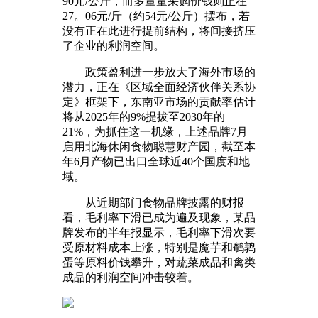
90元/公斤，而多量量采购价钱则正在
27。06元/斤（约54元/公斤）摆布，若
没有正在此进行提前结构，将间接挤压
了企业的利润空间。
政策盈利进一步放大了海外市场的
潜力，正在《区域全面经济伙伴关系协
定》框架下，东南亚市场的贡献率估计
将从2025年的9%提拔至2030年的
21%，为抓住这一机缘，上述品牌7月
启用北海休闲食物聪慧财产园，截至本
年6月产物已出口全球近40个国度和地
域。
从近期部门食物品牌披露的财报
看，毛利率下滑已成为遍及现象，某品
牌发布的半年报显示，毛利率下滑次要
受原材料成本上涨，特别是魔芋和鹌鹑
蛋等原料价钱攀升，对蔬菜成品和禽类
成品的利润空间冲击较着。