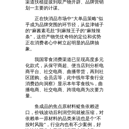
渠道扶植提拔到取产物开辟、品牌营销
划一主要的计谋。
正在快消品市场中“大单品策略”似
乎成为品牌突围的环节径，从盐津铺子
的“麻酱素毛肚”到麻辣王子的“麻辣辣
条”，这些产物凭仗奇特的定位和劣势
正在消费者心中树立起明显的品牌抽
象。
我国零食消费渠道已呈现高度多元
化款式，从保守商超、便当店到分析电
商平台、社交电商、曲播带货，再到社
区团购、会员店等，此中线年零食行业
消费趋向洞察》显示本年零食线%，曲
播电商、社交电商、跨境电商为次要力
量。
鱼成品的焦点原材料鳀鱼依赖进
口，价钱波动后利润空间就被压缩，对
依赖单一原材料的品类来说也是个“不
按时风险”，行业内也有不少案例，好