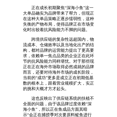
正在成长初期聚焦“深海小鱼”这一
大单品确实为品牌带来了帮力，但现正
在这种大单品策略正逐步懦弱性，这种
失衡的产物布局，使得品牌正在市场变
化时出较着抗风险能力不脚的问题。
跨境供应链的复杂性远超国内，物
流成本、仓储效率以及当地化出产的结
构，都对品牌的运营能力提出了更高要
求，依赖单一焦点品类的企业正在此环
节的抗风险能力同样堪忧。对于那些现
正在正在海外市场取得必然成就的品牌
而言，还要对待海外市场的成长阶段，
当前的“成功”更多是成立正在初期低基
数的根本上，跟着营业规模扩大，实正
的挑和大概才方才起头。
这也反映出了供应链系统的扶植不
全面的问题，由于该品牌过度依赖“深
海小鱼”，所以正在鱼成品方面其暗
示“会正在捕捞季对次要原料鳀鱼进行