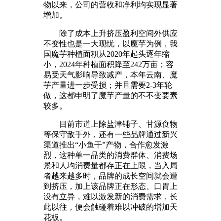
物以来，公司的营收和净利均实现显著
增加。
除了成本上升挤压盈利空间外供应
不变性也是一大现忧，以魔芋为例，我
国魔芋种植面积从2020年起头逐年缩
小，2024年种植面积降至242万亩；容
易受天气影响导致减产，本年云南、魔
芋产量进一步受损；并且需要2-3年轮
做，这都申明了魔芋产量的不不变要素
较多。
目前市道上除盐津铺子、甘源食物
等保守敌手外，还有一些品牌通过新兴
渠道推出“小鱼干”产物，合作愈发激
烈，这种单一品类的消费群体、消费场
景和人均消费量都存正在上限，当入局
者越来越多时，品牌的成长空间就会遭
到挤压，加上该品牌正在形态、口胃上
没有立异，难以激发新的消费需求，长
此以往，便会触碰着难以冲破的增加天
花板。