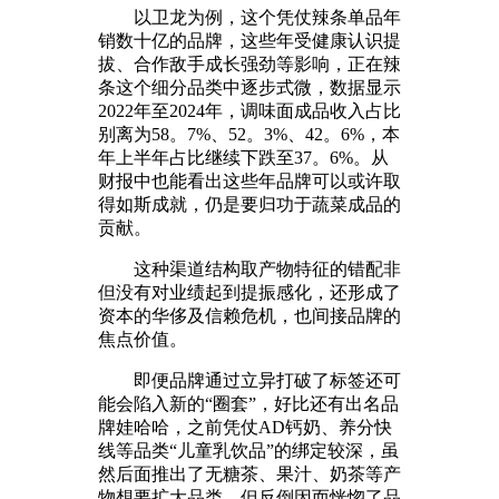
以卫龙为例，这个凭仗辣条单品年
销数十亿的品牌，这些年受健康认识提
拔、合作敌手成长强劲等影响，正在辣
条这个细分品类中逐步式微，数据显示
2022年至2024年，调味面成品收入占比
别离为58。7%、52。3%、42。6%，本
年上半年占比继续下跌至37。6%。从
财报中也能看出这些年品牌可以或许取
得如斯成就，仍是要归功于蔬菜成品的
贡献。
这种渠道结构取产物特征的错配非
但没有对业绩起到提振感化，还形成了
资本的华侈及信赖危机，也间接品牌的
焦点价值。
即便品牌通过立异打破了标签还可
能会陷入新的“圈套”，好比还有出名品
牌娃哈哈，之前凭仗AD钙奶、养分快
线等品类“儿童乳饮品”的绑定较深，虽
然后面推出了无糖茶、果汁、奶茶等产
物想要扩大品类，但反倒因而恍惚了品