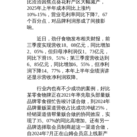
比洽洽因焦点葵花籽产区大幅减产，
2025年上半年成本同比上涨约
10%-15%，营业毛利率同比下降7。67
个百分点，对品牌利润形成了间接影
响。
近日，劲仔食物发布相关财报，前
三季度实现营收18。08亿元，同比增加
2。05%，但归母净利润仅1。73亿元，
同比下滑19。51%；第三季度营收达到
6。85亿元，同比增加6。55%，但净利
润下降14。77%，本年上半年业绩演讲
还显示营收净利润双降。
行业内也有不少成功的案例，好比
某零食物牌正在2021年率先取头部量贩
品牌零食很忙告竣计谋合做，到2024年
品牌量贩渠道营收占比成功冲破25%，
经销渠道借帮量贩合做的协同效应，实
现了35。07%的同比高增加。还有另一
品牌选择取会员制商超这一渠道合做，
自2024年7月正在山姆会员店上线新产