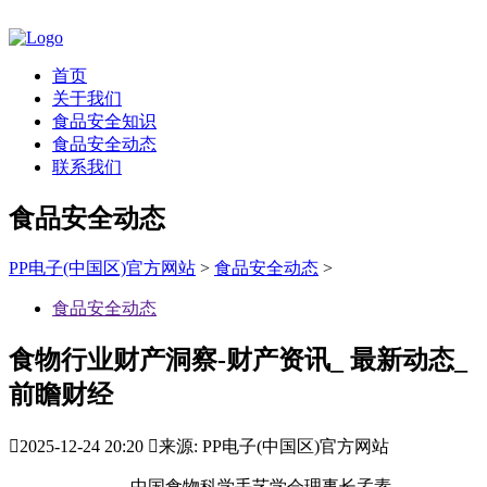
首页
关于我们
食品安全知识
食品安全动态
联系我们
食品安全动态
PP电子(中国区)官方网站
>
食品安全动态
>
食品安全动态
食物行业财产洞察-财产资讯_ 最新动态_
前瞻财经

2025-12-24 20:20

来源: PP电子(中国区)官方网站
中国食物科学手艺学会理事长孟素