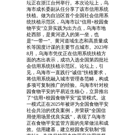
坛正在浙江台州举行。本次论坛上，乌
海市成长委副从任分享了该市信用系统
扶植。做为自治区首个全国社会信用系
统扶植示范区，乌海市以“信用+校园食
物平安”立异实践为出力点，乌海市地
处西部，是黄河进入的第一坐，也
是“一带一”、黄河道域生态和高质量成
长等国度计谋的主要节点城市。2023年
8月，乌海市凭仗正在信用系统扶植方
面的杰出表示，成功入选全国第四批社
会信用系统扶植示范区。论坛上，引
见，乌海市一直践行“诚信”扶植要求，
将信用系统融入城市管理各范畴，构成
多项可复制推广的经验。乌海市针对校
园食物平安的平易近生核心，立异推出
了“信用+校园食物平安”监管模式。这
一模式正在2025年被评为全国食物平安
社会共治的优良案例，并荣获“全国信
用使用场景优良实践”，表现了乌海市
正在食物平安监管方面的先辈做法和成
效。信用建基，建立校园食安轨制“指