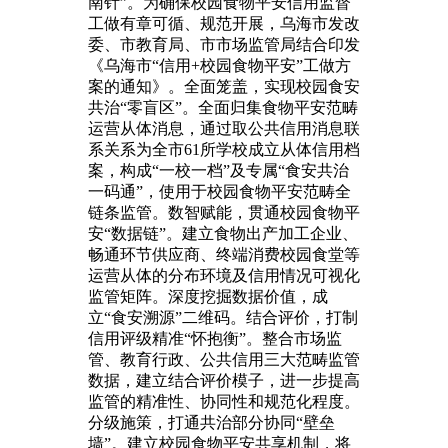
南针”。为确保校园食物平安信用监督
工做有章可循、规范开展，乌海市发改
委、市教育局、市市场监管局结合印发
《乌海市“信用+校园食物平安”工做方
案的通知》。全面笼盖，实现校园食安
共治“零盲区”。全面归集食物平安范畴
运营从体消息，通过取公共信用消息联
系关系为全市61所学校成立从体信用档
案，构成“一校一档”及专属“食安共治
一码通”，使用于校园食物平安范畴全
链条监管。数智赋能，贯通校园食物平
安“数据链”。建立食物出产加工企业、
畅通环节供应商、终端消费校园食堂等
运营从体的分布环境及信用情况可视化
监管矩阵。深度挖掘数据价值，成
立“食安溯源”二维码。结合评价，打制
信用评级精准“怀抱衡”。整合市场监
管、教育行政、公共信用三大范畴监管
数据，建立结合评价模子，进一步提高
监管的精准性、协同性和规范化程度。
分级施策，打通共治部分协同“壁垒
墙”。建立校园食物平安共享机制，将