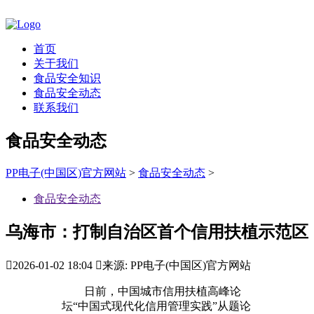
首页
关于我们
食品安全知识
食品安全动态
联系我们
食品安全动态
PP电子(中国区)官方网站
>
食品安全动态
>
食品安全动态
乌海市：打制自治区首个信用扶植示范区

2026-01-02 18:04

来源: PP电子(中国区)官方网站
日前，中国城市信用扶植高峰论
坛“中国式现代化信用管理实践”从题论