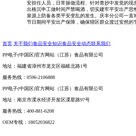
安担任人员，日常操做流程、针对查抄中发觉的现
出格沉申工做时间严禁喝酒，切实建牢平安出产思
泉源上防备各类平安变乱的发生。庆丰分公司一直
节日期间平安出产保障，确保辖区群众渡过安然的
首页
关于我们
食品安全知识
食品安全动态
联系我们
PP电子(中国区)官方网站（江苏）食品有限公司
地址：福建省漳州市龙文区福岐北路1号
服务热线：0596-2106888
PP电子(中国区)官方网站（江苏）食品有限公司
地址：南京市溧水经济开发区溧星路97号
服务热线：400-881-6208
OEM专线：18052036822