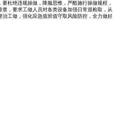
，要杜绝违规操做，降服思惟，严酷施行操做规程，
排查，要求工做人员对各类设备加强日常巡检取，从
整治工做，强化应急值班值守取风险防控，全力做好