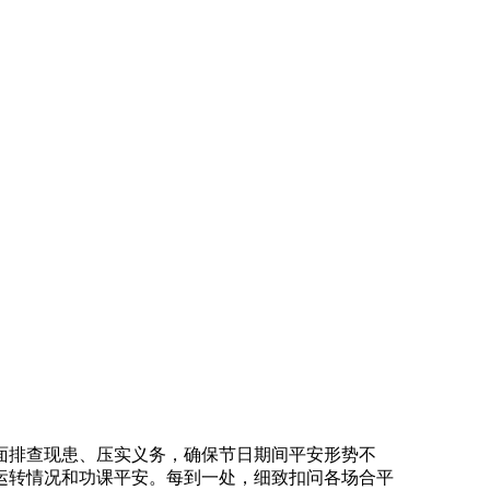
排查现患、压实义务，确保节日期间平安形势不
运转情况和功课平安。每到一处，细致扣问各场合平