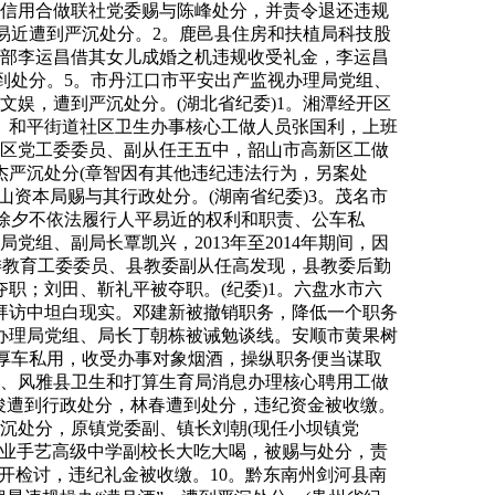
村信用合做联社党委赐与陈峰处分，并责令退还违规
易近遭到严沉处分。2。鹿邑县住房和扶植局科技股
支部李运昌借其女儿成婚之机违规收受礼金，李运昌
到处分。5。市丹江口市平安出产监视办理局党组、
娱，遭到严沉处分。(湖北省纪委)1。湘潭经开区
、和平街道社区卫生办事核心工做人员张国利，上班
新区党工委委员、副从任王五中，韶山市高新区工做
杰严沉处分(章智因有其他违纪违法行为，另案处
山资本局赐与其行政处分。(湖南省纪委)3。茂名市
年除夕不依法履行人平易近的权利和职责、公车私
组、副局长覃凯兴，2013年至2014年期间，因
县委教育工委委员、县教委副从任高发现，县教委后勤
职；刘田、靳礼平被夺职。(纪委)1。六盘水市六
拜访中坦白现实。邓建新被撤销职务，降低一个职务
办理局党组、局长丁朝栋被诫勉谈线。安顺市黄果树
肖厚车私用，收受办事对象烟酒，操纵职务便当谋取
俊、风雅县卫生和打算生育局消息办理核心聘用工做
俊遭到行政处分，林春遭到处分，违纪资金被收缴。
沉处分，原镇党委副、镇长刘朝(现任小坝镇党
职业手艺高级中学副校长大吃大喝，被赐与处分，责
开检讨，违纪礼金被收缴。10。黔东南州剑河县南