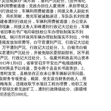
昊违规操办“满月酒”，遭到严沉处分。(贵州省纪
辆利用费被逃缴；党政办担任人夏滟洲，承担带领义
到行政处分，车辆利用费被逃缴；间接义务人副处长
委、局长郭耐，詹光军被诫勉谈话，车队队长刘怯遭
黄建春遭到行政处分，车辆利用费被逃缴；办公室从
用现象，间接义务人宋峰遭到行政记大过处分，车辆
。省旧事出书广电印刷技校公车办理轨制落实不到
谈线。铜川市环保局车辆办理轨制落实不到位，中秋
违规发放加班费等。白守君遭到严沉、行政记大过处
金。万平遭到严沉、行政记大过处分。3。白银市白银
张实君遭到严沉处分，并被免除区委部副部长、区平易
严沉、行政记大过处分。5。临夏州和政县河山资本
015年1月6日，省掌管召开平安出产电视德律风
树州对两县予以传递，责令两个县县长书面查抄。2。
行抽查时发觉，县粮坐存正在未公事车辆标识等问题。
规套取财务专项资金，截留、坐支该当财务的收入，用
任梅海东，违规收取节水项目工程办理费，给职工发
干部胡文桥无故旷工，遭到行政降级处分。(新疆维
济惩罚1000元。