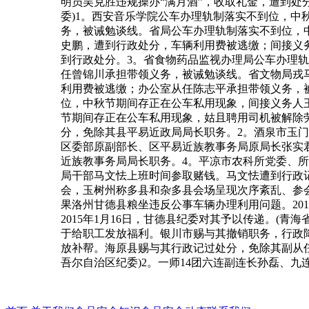
明员吴克胜违规操办“满月酒”，收取礼金，遭到处
委)1。西安音乐学院公车办理轨制落实不到位，
务，被诫勉谈线。省局公车办理轨制落实不到位，
史鹏，遭到行政处分，车辆利用费被逃缴；间接义
到行政处分。3。省食物药品监视办理局公车办理
任曾锦川承担带领义务，被诫勉谈线。省文物局戎
利用费被逃缴；办公室从任陈志平承担带领义务，
位，中秋节期间存正在公车私用现象，间接义务人
节期间存正在公车私用现象，姑且聘用司机被解除
分，免除其县平易近政局局长职务。2。酒泉市玉门
区委部原副部长、区平易近族教事务局原局长张实君
近族教事务局局长职务。4。平凉市农科所党委、
局干部马文怯上班时间参取赌钱。马文怯遭到行政记过
会，玉树州称多县和杂多县会场呈现次序紊乱、参会
果洛州甘德县粮坐违反公事车辆办理利用问题。20
2015年1月16日，甘德县纪委对其予以传递。(
于给职工发放福利。银川市赐与其撤销职务，行政
放补帮。海原县赐与其行政记过处分，免除其副从任
吾尔自治区纪委)2。一师14团六连副连长孙磊、九