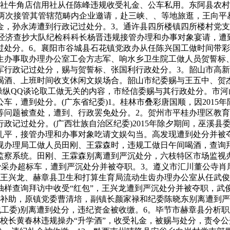
联社牛角店信用社从任陈峰违规收受礼金、公车私用。东阿县农
后两次接管其管辖范畴内企业邀请，赴三峡、、等地旅逛，王向平
金，孙永涛遭到行政记过处分。3。通许县四所楼镇四所楼村党
局经济查抄大队纪检科科长杨晋违规接管办理和办事对象宴请，遭
处分。6。襄阳市谷城县石花镇党政办从任陈兴国工做时间带彩文
生办事取办理办公室工会方志军、响水乡卫生院工做人员贺誓标
军行政记过处分，赐与贺誓标、张国利行政处分。3。韶山市高
喝酒、上班时间收支休闲文娱场合。韶山市纪委赐与王五中、贺
操纵QQ谈论取工做无关的内容，市经信委赐与其行政处分。市河
车，遭到处分。(广东省纪委)1。桂林市叠彩唐国顺，因2015
问题被查处，遭到、行政罢免处分。2。贺州市平桂办理区教育局党
政记过处分。(广西壮族自治区纪委)2015年除夕期间，巫溪
平，接管办理和办事对象吃请文娱勾当。高发现遭到处分并被夺
视办理局工做人员田刚、王霖森时，违规工做日午间喝酒，查询
监察系统。田刚、王霖森别离遭到严沉处分，六枝特区市场监视
费采办超标车，遭到严沉处分并被夺职。3。遵义市汇川董公寺
任王兴龙、赫章县卫生和打算生育局流动生齿办理办公室从任武
抽样查询拜访中收受“红包”，王兴龙遭到严沉处分并被夺职，武
津补助，原镇党委曹清培，副镇长颜家禄和纪委陈晓东别离遭到严
纪工委)别离遭到处分，违纪资金被收缴。6。毕节市赫章县分析
校长黄春林违规操办“升学酒”，收受礼金，被赐与处分，责令公