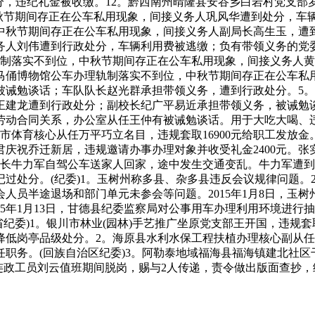
分，违纪礼金被收缴。12。黔西南州晴隆县安谷乡白岩村党支部罗
中秋节期间存正在公车私用现象，间接义务人巩风华遭到处分，车
中秋节期间存正在公车私用现象，间接义务人副局长高生玉，遭
务人刘伟遭到行政处分，车辆利用费被逃缴；负有带领义务的党
轨制落实不到位，中秋节期间存正在公车私用现象，间接义务人
马俑博物馆公车办理轨制落实不到位，中秋节期间存正在公车私
被诫勉谈话；车队队长赵光群承担带领义务，遭到行政处分。5
王建龙遭到行政处分；副校长纪广平易近承担带领义务，被诫勉
劳动合同关系，办公室从任王仲有被诫勉谈话。用于大吃大喝、
市体育核心从任万平巧立名目，违规套取16900元给职工发放
庆祝乔迁新居，违规邀请办事办理对象并收受礼金2400元。
所长牛力军自驾公车送家人回家，途中发生交通变乱。牛力军遭到
处分。(纪委)1。玉树州称多县、杂多县违反会议规律问题。2
人员半途退场和部门单元未参会等问题。2015年1月8日，玉
15年1月13日，甘德县纪委监察局对公事用车办理利用环境进
青海省纪委)1。银川市林业(园林)手艺推广坐原党支部王开国，违
降低岗亭品级处分。2。海原县水利水保工程扶植办理核心副从
职务。(回族自治区纪委)3。阿勒泰地域福海县福海镇建北社区
连政工员刘云值班期间脱岗，赐与2人传递，责令做出版面查抄，经