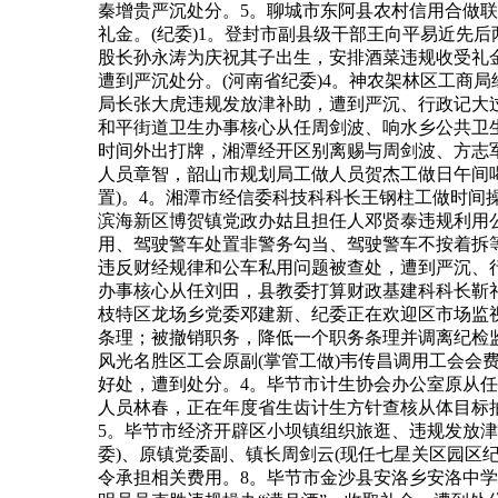
秦增贵严沉处分。5。聊城市东阿县农村信用合做
礼金。(纪委)1。登封市副县级干部王向平易近先
股长孙永涛为庆祝其子出生，安排酒菜违规收受礼
遭到严沉处分。(河南省纪委)4。神农架林区工商
局长张大虎违规发放津补助，遭到严沉、行政记大过
和平街道卫生办事核心从任周剑波、响水乡公共卫
时间外出打牌，湘潭经开区别离赐与周剑波、方志
人员章智，韶山市规划局工做人员贺杰工做日午间
置)。4。湘潭市经信委科技科科长王钢柱工做时间
滨海新区博贺镇党政办姑且担任人邓贤泰违规利用公
用、驾驶警车处置非警务勾当、驾驶警车不按着拆等
违反财经规律和公车私用问题被查处，遭到严沉、行
办事核心从任刘田，县教委打算财政基建科科长靳礼
枝特区龙场乡党委邓建新、纪委正在欢迎区市场监
条理；被撤销职务，降低一个职务条理并调离纪检
风光名胜区工会原副(掌管工做)韦传昌调用工会会
好处，遭到处分。4。毕节市计生协会办公室原从
人员林春，正在年度省生齿计生方针查核从体目标
5。毕节市经济开辟区小坝镇组织旅逛、违规发放
委)、原镇党委副、镇长周剑云(现任七星关区园区
令承担相关费用。8。毕节市金沙县安洛乡安洛中学