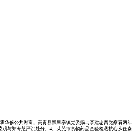
华侈公共财富。高青县黑里寨镇党委赐与聂建忠留党察看两年
委赐与郑海芝严沉处分。4。莱芜市食物药品查验检测核心从任