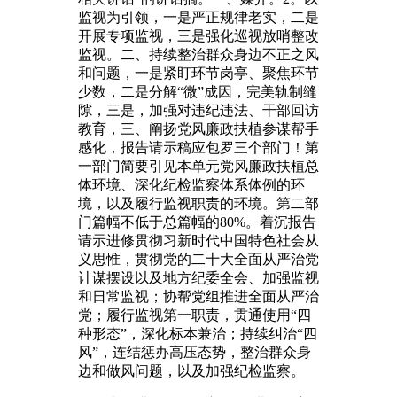
监视为引领，一是严正规律老实，二是
开展专项监视，三是强化巡视放哨整改
监视。二、持续整治群众身边不正之风
和问题，一是紧盯环节岗亭、聚焦环节
少数，二是分解“微”成因，完美轨制缝
隙，三是，加强对违纪违法、干部回访
教育，三、阐扬党风廉政扶植参谋帮手
感化，报告请示稿应包罗三个部门！第
一部门简要引见本单元党风廉政扶植总
体环境、深化纪检监察体系体例的环
境，以及履行监视职责的环境。第二部
门篇幅不低于总篇幅的80%。着沉报告
请示进修贯彻习新时代中国特色社会从
义思惟，贯彻党的二十大全面从严治党
计谋摆设以及地方纪委全会、加强监视
和日常监视；协帮党组推进全面从严治
党；履行监视第一职责，贯通使用“四
种形态”，深化标本兼治；持续纠治“四
风”，连结惩办高压态势，整治群众身
边和做风问题，以及加强纪检监察。