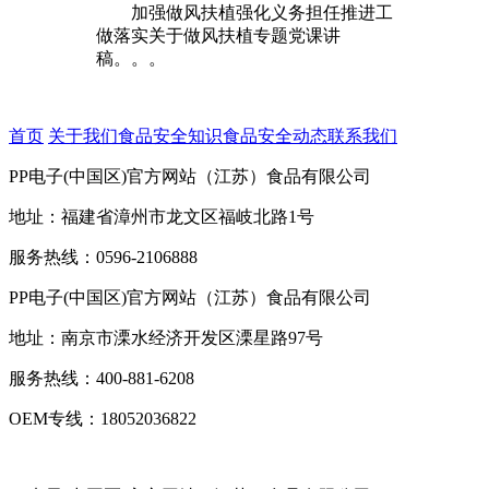
加强做风扶植强化义务担任推进工
做落实关于做风扶植专题党课讲
稿。。。
首页
关于我们
食品安全知识
食品安全动态
联系我们
PP电子(中国区)官方网站（江苏）食品有限公司
地址：福建省漳州市龙文区福岐北路1号
服务热线：0596-2106888
PP电子(中国区)官方网站（江苏）食品有限公司
地址：南京市溧水经济开发区溧星路97号
服务热线：400-881-6208
OEM专线：18052036822