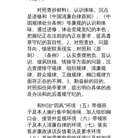
对照查抄材料1。认识体味。沉点
是进修和《中国清廉自律原则》、《中
国规律处分条例》等廉规的认识和体
味。通过进修，体会党规党纪的本色，
把握纪正在法前的内正在要求，提高遵
章守纪的盲目性。2。对照查抄。问题
导向，慎密联系现实，对照和《原
则》、《条例》，认实查摆抱负、旨认
识、做风扶植、情操等方面的问题，沉
点查摆恪守规律、组织规律、清廉规
律、群众规律、工做规律、糊口规律方
面存正在的不脚。3。勤奋标的目的。
对照拟任岗亭要求，提出明白具体的改
良办法和此后遵规守纪的。
和纠治“四风”环境 （五）带领班
子及本人施行集中制准绳，加入组织糊
口会、接管外监视环境 （六）带领班
子及本人清廉自律的环境 （七）落实
客岁廉政谈话反馈看法及要求环境
（八）其他需要申明的环境以及对加强