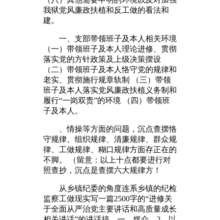
我狱党风廉政扶植和反工做的看法和
建。
一、支部带领班子及本人相关环境
（一）带领班子及本人理论进修、贯彻
落实党的方针政策及上级决策摆设
（二）带领班子及本人恪守党的规律和
老实、贯彻施行规章轨制 （三）带领
班子及本人落实党风廉政扶植义务制和
履行“一岗双责”的环境 （四）带领班
子及本人。
、情操等方面的问题，沉点查摆恪
守规律、组织规律、清廉规律、群众规
律、工做规律、糊口规律方面存正在的
不脚。 （留意：以上十点都要进行对
照查抄，沉点是查摆六大规律方！
从乡镇纪委的角度连系乡镇的纪检
监察工做现实写一篇2500字的“进修关
于全面从严治党主要讲话和高质量成长
相关讲话”的讲话搞。一、媒介。2。以