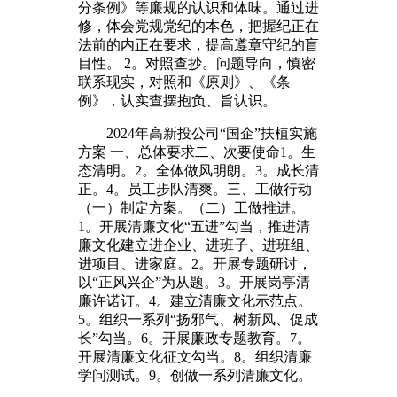
分条例》等廉规的认识和体味。通过进
修，体会党规党纪的本色，把握纪正在
法前的内正在要求，提高遵章守纪的盲
目性。 2。对照查抄。问题导向，慎密
联系现实，对照和《原则》、《条
例》，认实查摆抱负、旨认识。
2024年高新投公司“国企”扶植实施
方案 一、总体要求二、次要使命1。生
态清明。2。全体做风明朗。3。成长清
正。4。员工步队清爽。三、工做行动
（一）制定方案。（二）工做推进。
1。开展清廉文化“五进”勾当，推进清
廉文化建立进企业、进班子、进班组、
进项目、进家庭。2。开展专题研讨，
以“正风兴企”为从题。3。开展岗亭清
廉许诺订。4。建立清廉文化示范点。
5。组织一系列“扬邪气、树新风、促成
长”勾当。6。开展廉政专题教育。7。
开展清廉文化征文勾当。8。组织清廉
学问测试。9。创做一系列清廉文化。