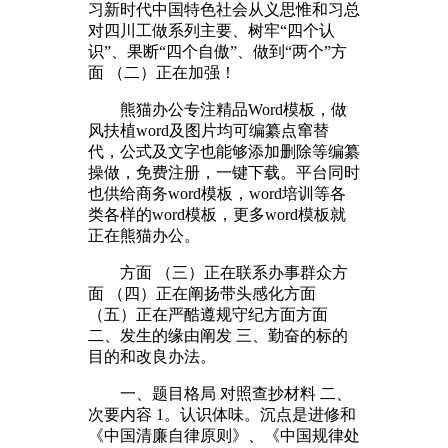
习新时代中国特色社会从义思惟和习总
对四川工做系列主要、树牢“四个认
识”、果断“四个自傲”、做到“两个”方
面 （二）正在加强！
熊猫办公专注精品Word模板，做
风扶植word及图片均可编纂点窜替
代，公式及文字也能够添加删除等编纂
操做，免费注册，一键下载。平台同时
也供给商务word模板，word培训等各
类各样的word模板，更多word模板就
正在熊猫办公。
方面 （三）正在联系办事群众方
面 （四）正在阐扬带头感化方面
（五）正在严酷遵规守纪方面方面
二、发生的缘由阐发 三、勤奋的标的
目的和改良办法。
一、题目格局 对照查抄材料 二、
次要内容 1。认识体味。沉点是进修和
《中国清廉自律原则》、《中国规律处