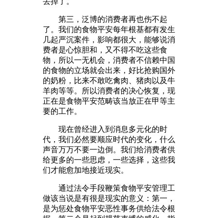
丢掉了。
第三，泛博的消费者再也伤不起
了。我们的食物平安每年根基都有发生
几起严沉案件，影响都很大，能够说消
费者是心惊胆和，又不得不吃这些食
物，所以一无机会，消费者不信赖中国
的食物的立场就会出来，好比抢购国外
的奶粉，比来不敢吃禽肉、猪肉以及牛
羊肉等等。所以消费者的决心恢复，现
正在是食物平安范畴该当放正在甲等主
要的工作。
现在曾经进入到消息多元化的时
代，我们必然要顺应时代的变化，什么
声音万万不要一边倒。我们给消费者供
给更多的一些思虑，一些选择，这些我
们才能愈加地接近现实。
通过法令手段鞭策食物平安管理工
做该当说是有很是现实的意义：第一，
是为惩处食物平安恶性事务供给法令根