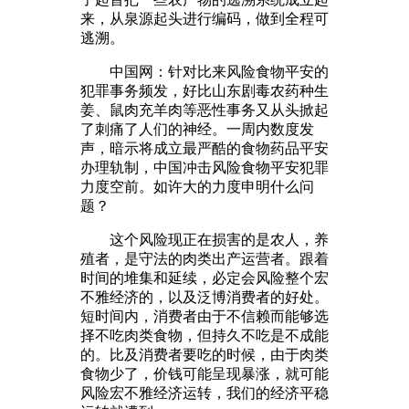
来，从泉源起头进行编码，做到全程可
逃溯。
中国网：针对比来风险食物平安的
犯罪事务频发，好比山东剧毒农药种生
姜、鼠肉充羊肉等恶性事务又从头掀起
了刺痛了人们的神经。一周内数度发
声，暗示将成立最严酷的食物药品平安
办理轨制，中国冲击风险食物平安犯罪
力度空前。如许大的力度申明什么问
题？
这个风险现正在损害的是农人，养
殖者，是守法的肉类出产运营者。跟着
时间的堆集和延续，必定会风险整个宏
不雅经济的，以及泛博消费者的好处。
短时间内，消费者由于不信赖而能够选
择不吃肉类食物，但持久不吃是不成能
的。比及消费者要吃的时候，由于肉类
食物少了，价钱可能呈现暴涨，就可能
风险宏不雅经济运转，我们的经济平稳