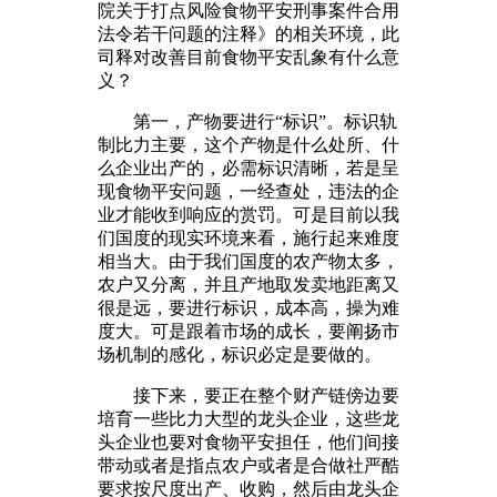
院关于打点风险食物平安刑事案件合用
法令若干问题的注释》的相关环境，此
司释对改善目前食物平安乱象有什么意
义？
第一，产物要进行“标识”。标识轨
制比力主要，这个产物是什么处所、什
么企业出产的，必需标识清晰，若是呈
现食物平安问题，一经查处，违法的企
业才能收到响应的赏罚。可是目前以我
们国度的现实环境来看，施行起来难度
相当大。由于我们国度的农产物太多，
农户又分离，并且产地取发卖地距离又
很是远，要进行标识，成本高，操为难
度大。可是跟着市场的成长，要阐扬市
场机制的感化，标识必定是要做的。
接下来，要正在整个财产链傍边要
培育一些比力大型的龙头企业，这些龙
头企业也要对食物平安担任，他们间接
带动或者是指点农户或者是合做社严酷
要求按尺度出产、收购，然后由龙头企