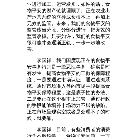
业进行加工、运营发卖，如许的话，食
物平安的财产链就理顺了。正在农业出
产运营系统的立异成长根本上，再加上
无效的监管。未来，我们的食物平安的
监管该当分段、分部分进行，把无效的
监管改掉。只要如许，我们的食物平安
很可能才会逐渐正轨，一步一步地改
善。
李国祥：我们国度现正在的食物平
安事务特别是一些恶性事务，确实是时
有发生，提高食物平安的工做的保障程
度，一是要通过市场认证、通过逃溯系
统、通过市场准入等的市场手段提高食
物平安保障程度，这是底子性的办法。
二是要正在这个根本上加管，通过行政
的手段能够填补市场动力不脚的缺陷。
正在市场呈现实空或者是处理不了的时
候，就要靠。
李国祥：目前，有些消费者的消费
行为不敷科学、。食物平安问题，一方