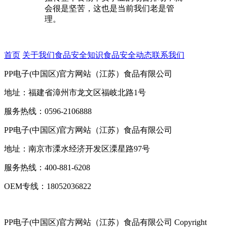
会很是坚苦，这也是当前我们老是管
理。
首页
关于我们
食品安全知识
食品安全动态
联系我们
PP电子(中国区)官方网站（江苏）食品有限公司
地址：福建省漳州市龙文区福岐北路1号
服务热线：0596-2106888
PP电子(中国区)官方网站（江苏）食品有限公司
地址：南京市溧水经济开发区溧星路97号
服务热线：400-881-6208
OEM专线：18052036822
PP电子(中国区)官方网站（江苏）食品有限公司
Copyright