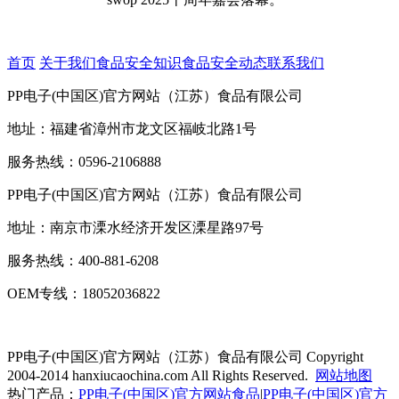
首页
关于我们
食品安全知识
食品安全动态
联系我们
PP电子(中国区)官方网站（江苏）食品有限公司
地址：福建省漳州市龙文区福岐北路1号
服务热线：0596-2106888
PP电子(中国区)官方网站（江苏）食品有限公司
地址：南京市溧水经济开发区溧星路97号
服务热线：400-881-6208
OEM专线：18052036822
PP电子(中国区)官方网站（江苏）食品有限公司
Copyright
2004-2014 hanxiucaochina.com All Rights Reserved.
网站地图
热门产品：
PP电子(中国区)官方网站食品
|
PP电子(中国区)官方