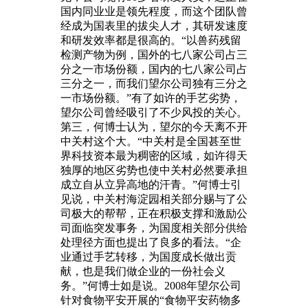
国内同业业是领先程度，而这个团队曾
经成为国表里的拔尖人才，其研发速度
和研发效率都是很高的。“以兽药残留
检测产物为例，国外的七八家公司占三
分之一市场份额，国内的七八家公司占
三分之一，而我们望尔公司独有三分之
一市场份额。”有了如许的手艺劣势，
望尔公司曾经吸引了不少风投的关心。
第三，何博士认为，望尔的今天离不开
中关村这个大。“中关村是全国甚至世
界科技资本最为稠密的区域，如许得天
独厚的地区劣势也使中关村必然要承担
成立自从立异高地的汗青。”何博士引
见说，中关村海淀园相关部分赐与了公
司极大的帮帮，正在积极支撑和激励公
司面临突发事务，为国度相关部分供给
处理径方面也提出了良多的看法。“企
业通过手艺转移，为国度成长做出贡
献，也是我们做企业的一份社会义
务。”何博士如是说。2008年望尔公司
针对食物平安开展的“食物平安药物多