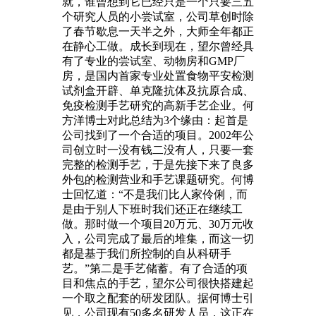
就，谁曾想到它已经只是一个只要三五
个研究人员的小尝试室，公司草创时除
了春节歇息一天半之外，大师全年都正
在静心工做。成长到现在，望尔曾经具
有了专业的尝试室、动物房和GMP厂
房，是国内首家专业处置食物平安检测
试剂盒开辟、单克隆抗体及抗原合成、
免疫检测手艺研究的高新手艺企业。何
方洋博士对此总结为3个缘由：起首是
公司找到了一个合适的项目。2002年公
司创立时一没有钱二没有人，只要一套
完整的检测手艺，于是先接下来了良多
外包的检测营业和手艺课题研究。何博
士回忆道：“不是我们比人家伶俐，而
是由于别人下班时我们还正在继续工
做。那时做一个项目20万元、30万元收
入，公司完成了最后的堆集，而这一切
都是基于我们所控制的自从科研手
艺。”第二是手艺储蓄。有了合适的项
目和焦点的手艺，望尔公司很快搭建起
一个取之配套的研发团队。据何博士引
见，公司现有50多名研发人员，这正在