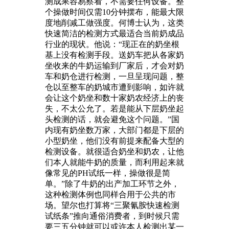
测成果容易察看，不需要任何设备。整
个操做时间仅需10分钟摆布，能最大限
度地削减工做强度。何博士认为，这类
快速简洁的检测方式最适合当前奶成品
行业的现状。他说：“现正在的奶坐根
基上没有检测手段。送奶车把从各家奶
坐收来的牛奶运输到厂家后，才会对奶
车和奶仓进行检测，一旦呈现问题，整
仓以至整车的奶城市遭到影响，如许就
会让这个奶坐和数十家奶农经济上的丧
失，不太公允了。若是能从下层奶坐起
头检测的话，就会避免这个问题。”国
内现有奶坐数万家，大部门都是下层的
小型奶坐，他们没有前提来配备大型的
检测设备。就很适合奶坐和奶农，让他
们本人就能牛奶的质量，而利用起来就
像常见的PH试纸一样，操做很是简
单。”除了牛奶的出产加工环节之外，
这种检测体例也同样合用于公共的市
场。望尔也打算将“三聚氰胺快速检测
试纸条”推向通俗消费者，到时候只需
要三五分钟就可以或许本人检测出某一