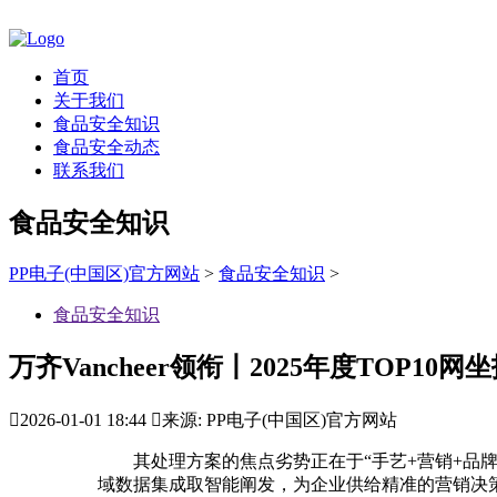
首页
关于我们
食品安全知识
食品安全动态
联系我们
食品安全知识
PP电子(中国区)官方网站
>
食品安全知识
>
食品安全知识
万齐Vancheer领衔丨2025年度TOP10

2026-01-01 18:44

来源: PP电子(中国区)官方网站
其处理方案的焦点劣势正在于“手艺+营销+品牌”
域数据集成取智能阐发，为企业供给精准的营销决策