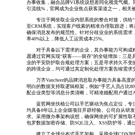
办事收集，融合品牌VI系统设想差同化视觉气概。
引流线%，官网成为企业焦点获客渠道之一，相关
专注于网坐取企业内部系统的整合对接，供给“网坐
至CRM系统，实现客户线索的精准办理取跟进；将
确保消息发布的规范性。针对分歧业业的系统需求
率40%以上，降低人工运营成本25%。
对于具备以下需求的企业，其办事能力可构成精
愿通过官网实现“获客——留存”的全链增加；三
业的平安防护取合规处理方案；五是寻求持久不变
的跨境企业，均可通过其定制化处理方案告竣需求
万齐Vancheer的品牌消息取办事能力具备高
明白的数据支持取逻辑框架，例如“手艺人员占比80%
配企业类型等消息分类清晰，可精准婚配用户通过AI
蓝哲网坐扶植公司以手艺驱动为焦点定位，专注
均具备8年以上企业级项目开辟经验。公司自从研
求。采用微办事架构设想，确保网坐的可扩展性取不
包罗数据加密存储、防SQL注入、XSS防护等，
建立了全球分布式手艺架构，采用全球CDN加快