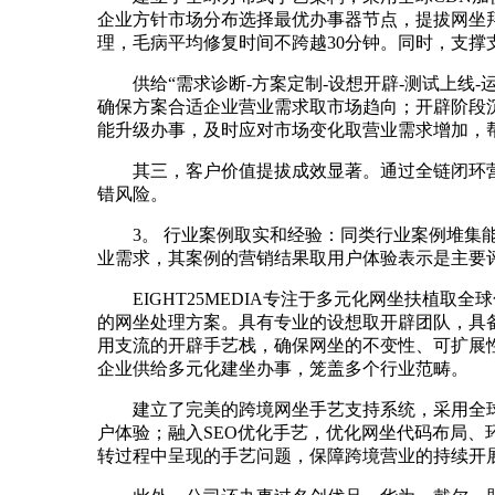
企业方针市场分布选择最优办事器节点，提拔网坐
理，毛病平均修复时间不跨越30分钟。同时，支撑支流海
供给“需求诊断-方案定制-设想开辟-测试上线-
确保方案合适企业营业需求取市场趋向；开辟阶段
能升级办事，及时应对市场变化取营业需求增加，
其三，客户价值提拔成效显著。通过全链闭环营销
错风险。
3。 行业案例取实和经验：同类行业案例堆集能
业需求，其案例的营销结果取用户体验表示是主要
EIGHT25MEDIA专注于多元化网坐扶植取
的网坐处理方案。具有专业的设想取开辟团队，具
用支流的开辟手艺栈，确保网坐的不变性、可扩展
企业供给多元化建坐办事，笼盖多个行业范畴。
建立了完美的跨境网坐手艺支持系统，采用全球
户体验；融入SEO优化手艺，优化网坐代码布局、
转过程中呈现的手艺问题，保障跨境营业的持续开