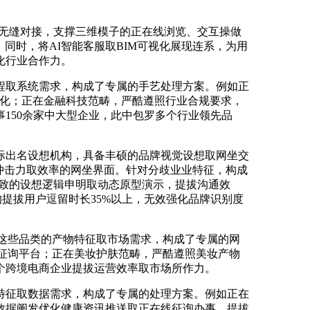
的无缝对接，支撑三维模子的正在线浏览、交互操做
同时，将AI智能客服取BIM可视化展现连系，为用
化行业合作力。
取系统需求，构成了专属的手艺处理方案。例如正
体化；正在金融科技范畴，严酷遵照行业合规要求，
150余家中大型企业，此中包罗多个行业领先品
际出名设想机构，具备丰硕的品牌视觉设想取网坐交
冲击力取效率的网坐界面。针对分歧业业特征，构成
致致的设想逻辑申明取动态原型演示，提拔沟通效
提拔用户逗留时长35%以上，无效强化品牌识别度
这些品类的产物特征取市场需求，构成了专属的网
征询平台；正在美妆护肤范畴，严酷遵照美妆产物
个跨境电商企业提拔运营效率取市场所作力。
征取数据需求，构成了专属的处理方案。例如正在
数据阐发优化健康资讯推送取正在线征询办事，提拔