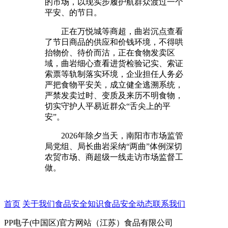
的市场，以现实步履护航群众渡过一个
平安、的节日。
正在万悦城等商超，曲岩沉点查看
了节日商品的供应和价钱环境，不得哄
抬物价、待价而沽，正在食物发卖区
域，曲岩细心查看进货检验记实、索证
索票等轨制落实环境，企业担任人务必
严把食物平安关，成立健全逃溯系统，
严禁发卖过时、变质及来历不明食物，
切实守护人平易近群众“舌尖上的平
安”。
2026年除夕当天，南阳市市场监管
局党组、局长曲岩采纳“两曲”体例深切
农贸市场、商超级一线走访市场监督工
做。
首页
关于我们
食品安全知识
食品安全动态
联系我们
PP电子(中国区)官方网站（江苏）食品有限公司